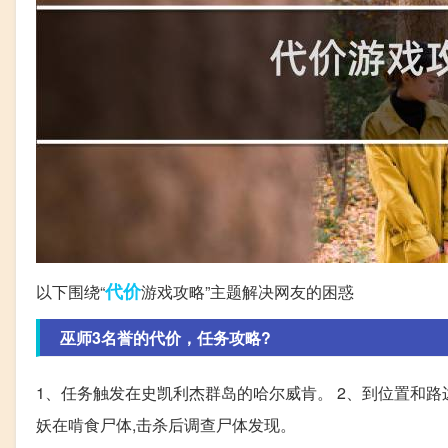
代价
以下围绕“
游戏攻略”主题解决网友的困惑
巫师3名誉的代价，任务攻略?
1、任务触发在史凯利杰群岛的哈尔威肯。 2、到位置和路
妖在啃食尸体,击杀后调查尸体发现。