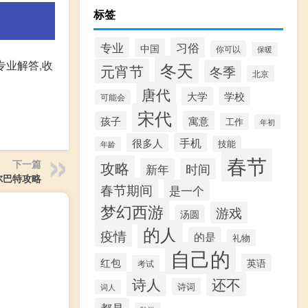
标签
专业
习俗
中国
你可以
保暖
专业解答,收
冬天
元宵节
冬季
北京
唐代
大学
学校
可能会
宋代
寓意
孩子
工作
年初
手机
很多人
技能
年龄
春节
下一篇
攻略
新年
时间
尔巴特攻略
春节期间
是一个
梦幻西游
游戏
汤圆
的人
疫情
的是
礼物
自己的
红包
英语
考试
诗人
还不
诗词
词人