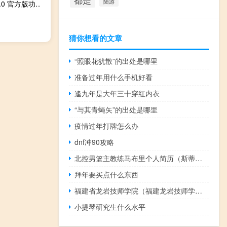
都是
陆游
创亿房源管理软件 V1.0.0 官方版（创亿房源管理软件 V1.0.0 官方版功能简介）
猜你想看的文章
“照眼花犹散”的出处是哪里
准备过年用什么手机好看
逢九年是大年三十穿红内衣
“与其青蝇矢”的出处是哪里
疫情过年打牌怎么办
dnf冲90攻略
北控男篮主教练马布里个人简历（斯蒂芬马布里-CBA北控男篮主教练介绍）
拜年要买点什么东西
福建省龙岩技师学院（福建龙岩技师学院官网）
小提琴研究生什么水平