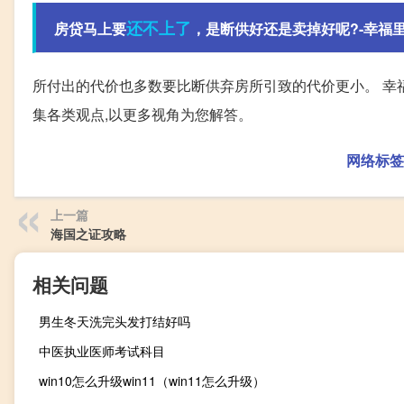
还不
上了
房贷马上要
，是断供好还是卖掉好呢?-幸福
所付出的代价也多数要比断供弃房所引致的代价更小。 幸福里
集各类观点,以更多视角为您解答。
网络标签
上一篇
海国之证攻略
相关问题
男生冬天洗完头发打结好吗
中医执业医师考试科目
win10怎么升级win11（win11怎么升级）