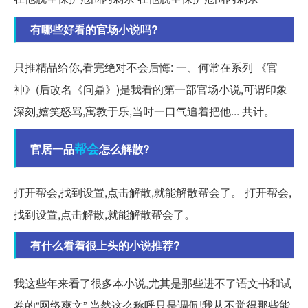
有哪些好看的官场小说吗?
只推精品给你,看完绝对不会后悔: 一、何常在系列 《官
神》(后改名《问鼎》)是我看的第一部官场小说,可谓印象
深刻,嬉笑怒骂,寓教于乐,当时一口气追着把他... 共计。
帮会
官居一品
怎么解散?
打开帮会,找到设置,点击解散,就能解散帮会了。 打开帮会,
找到设置,点击解散,就能解散帮会了。
有什么看着很上头的小说推荐?
我这些年来看了很多本小说,尤其是那些进不了语文书和试
卷的“网络爽文”,当然这么称呼只是调侃!我从不觉得那些能