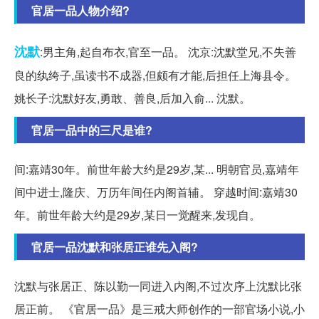
官居一品人物介绍?
沈默
:男主角,起自布衣,官至一品。 沈京:沈默堂兄,不失善
良的纨绔子,虽读书不成器,但颇有才能,后担任上海县令。
姚长子:沈默好友,勇敢、善良,后加入俞... 沈默。
官居一品中的三尺是谁?
间:嘉靖30年。前世年龄大约是29岁,某... 明朝官员,嘉靖年
间中进士,隆庆、万历年间任内阁首辅。 穿越时间:嘉靖30
年。前世年龄大约是29岁,某日一觉醒来,发现自。
官居一品沈默和张居正谁先入阁?
沈默与张居正、陈以勤一同进入内阁,不过次序上沈默比张
居正前。 《官居一品》是三戒大师创作的一部官场小说,小