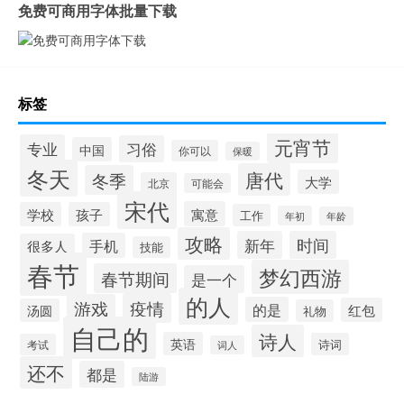
免费可商用字体批量下载
标签
元宵节
专业
习俗
中国
你可以
保暖
冬天
唐代
冬季
大学
北京
可能会
宋代
寓意
学校
孩子
工作
年初
年龄
攻略
新年
时间
手机
很多人
技能
春节
梦幻西游
春节期间
是一个
的人
疫情
游戏
的是
红包
汤圆
礼物
自己的
诗人
英语
诗词
考试
词人
还不
都是
陆游