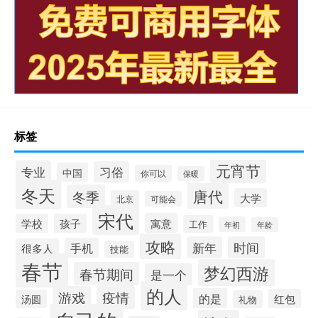
标签
元宵节
专业
习俗
中国
你可以
保暖
冬天
唐代
冬季
大学
北京
可能会
宋代
寓意
学校
孩子
工作
年初
年龄
攻略
新年
时间
手机
很多人
技能
春节
梦幻西游
春节期间
是一个
的人
疫情
游戏
的是
红包
汤圆
礼物