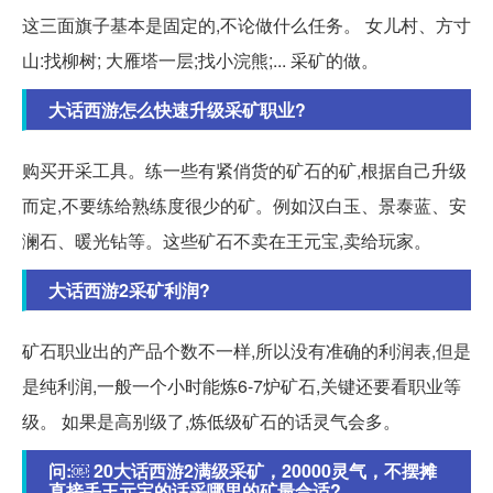
这三面旗子基本是固定的,不论做什么任务。 女儿村、方寸
山:找柳树; 大雁塔一层;找小浣熊;... 采矿的做。
大话西游怎么快速升级采矿职业?
购买开采工具。练一些有紧俏货的矿石的矿,根据自己升级
而定,不要练给熟练度很少的矿。例如汉白玉、景泰蓝、安
澜石、暖光钻等。这些矿石不卖在王元宝,卖给玩家。
大话西游2采矿利润?
矿石职业出的产品个数不一样,所以没有准确的利润表,但是
是纯利润,一般一个小时能炼6-7炉矿石,关键还要看职业等
级。 如果是高别级了,炼低级矿石的话灵气会多。
问:￼ 20大话西游2满级采矿，20000灵气，不摆摊
直接丢王元宝的话采哪里的矿最合适?