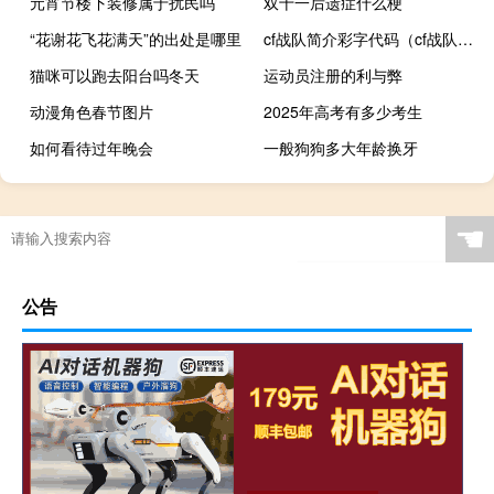
元宵节楼下装修属于扰民吗
双十一后遗症什么梗
“花谢花飞花满天”的出处是哪里
cf战队简介彩字代码（cf战队介绍彩字代码）
猫咪可以跑去阳台吗冬天
运动员注册的利与弊
动漫角色春节图片
2025年高考有多少考生
如何看待过年晚会
一般狗狗多大年龄换牙
☚
公告