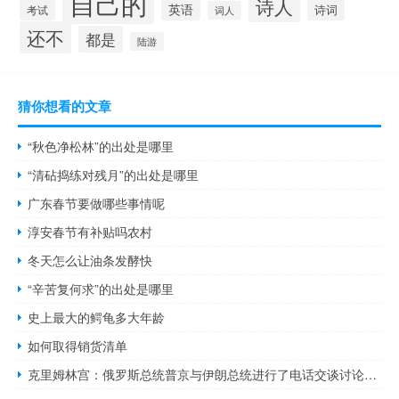
自己的
诗人
英语
诗词
考试
词人
还不
都是
陆游
猜你想看的文章
“秋色净松林”的出处是哪里
“清砧捣练对残月”的出处是哪里
广东春节要做哪些事情呢
淳安春节有补贴吗农村
冬天怎么让油条发酵快
“辛苦复何求”的出处是哪里
史上最大的鳄龟多大年龄
如何取得销货清单
克里姆林宫：俄罗斯总统普京与伊朗总统进行了电话交谈讨论了贸易和能源