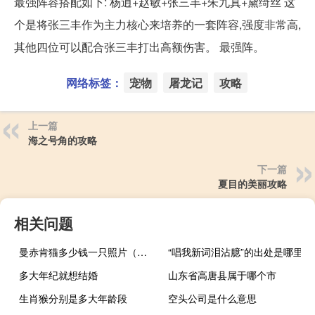
最强阵容搭配如下: 杨逍+赵敏+张三丰+朱九真+黛绮丝 这
个是将张三丰作为主力核心来培养的一套阵容,强度非常高,
其他四位可以配合张三丰打出高额伤害。 最强阵。
网络标签：
宠物
屠龙记
攻略
上一篇
海之号角的攻略
下一篇
夏目的美丽攻略
相关问题
曼赤肯猫多少钱一只照片（曼赤肯猫多少钱一只）
“唱我新词泪沾臆”的出处是哪里
多大年纪就想结婚
山东省高唐县属于哪个市
生肖猴分别是多大年龄段
空头公司是什么意思