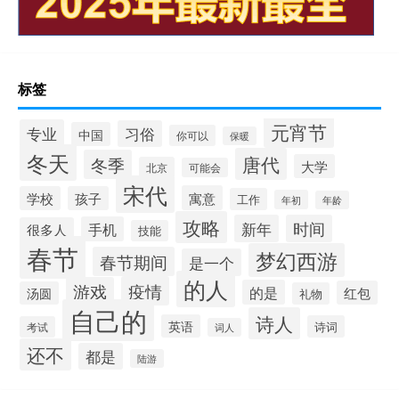
标签
元宵节
专业
习俗
中国
你可以
保暖
冬天
唐代
冬季
大学
北京
可能会
宋代
寓意
学校
孩子
工作
年初
年龄
攻略
新年
时间
手机
很多人
技能
春节
梦幻西游
春节期间
是一个
的人
疫情
游戏
的是
红包
汤圆
礼物
自己的
诗人
英语
诗词
考试
词人
还不
都是
陆游