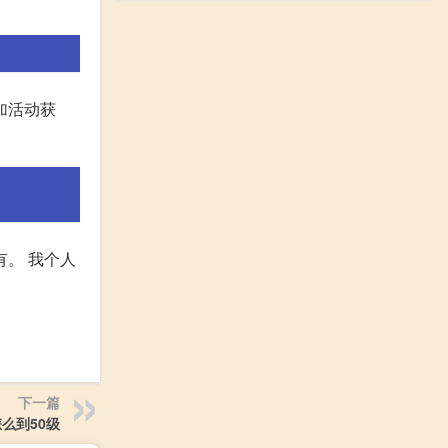
参加活动获
有。 我个人
下一篇
么到50级