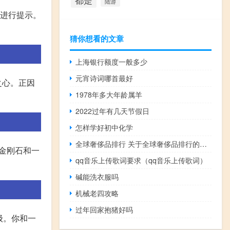
都是
陆游
会进行提示。
猜你想看的文章
上海银行额度一般多少
元宵诗词哪首最好
之心。正因
1978年多大年龄属羊
2022过年有几天节假日
怎样学好初中化学
全球奢侈品排行 关于全球奢侈品排行的介绍
个金刚石和一
qq音乐上传歌词要求（qq音乐上传歌词）
碱能洗衣服吗
机械老四攻略
过年回家抱猪好吗
级。你和一