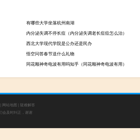
有哪些大学坐落杭州南湖
内分泌失调不停长痘（内分泌失调老长痘痘怎么治）
西北大学现代学院是公办还是民办
悟空问答春节送什么礼物
同花顺神奇电波有用吗知乎（同花顺神奇电波有用）
|
网站地图
|
疑难解答
，我们会及时纠正，谢谢