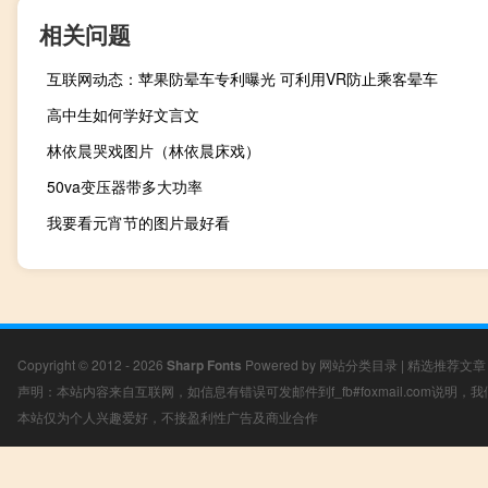
相关问题
互联网动态：苹果防晕车专利曝光 可利用VR防止乘客晕车
高中生如何学好文言文
林依晨哭戏图片（林依晨床戏）
50va变压器带多大功率
我要看元宵节的图片最好看
Copyright © 2012 - 2026
Sharp Fonts
Powered by
网站分类目录
|
精选推荐文章
声明：本站内容来自互联网，如信息有错误可发邮件到f_fb#foxmail.com说明
本站仅为个人兴趣爱好，不接盈利性广告及商业合作