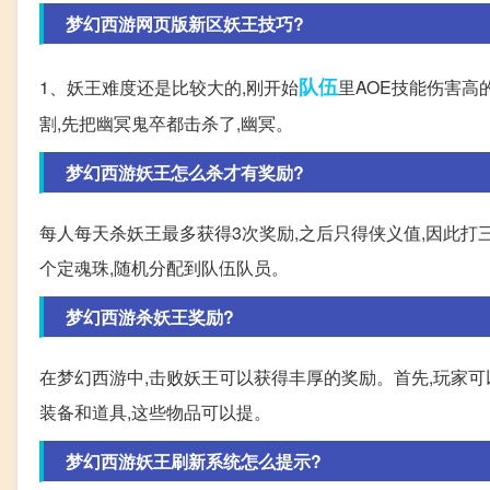
梦幻西游网页版新区妖王技巧?
队伍
1、妖王难度还是比较大的,刚开始
里AOE技能伤害高
割,先把幽冥鬼卒都击杀了,幽冥。
梦幻西游妖王怎么杀才有奖励?
每人每天杀妖王最多获得3次奖励,之后只得侠义值,因此打
个定魂珠,随机分配到队伍队员。
梦幻西游杀妖王奖励?
在梦幻西游中,击败妖王可以获得丰厚的奖励。首先,玩家可
装备和道具,这些物品可以提。
梦幻西游妖王刷新系统怎么提示?