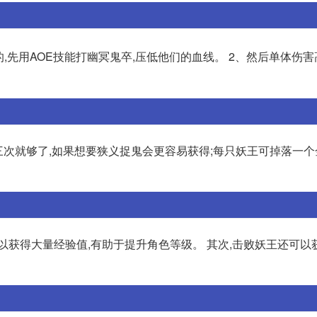
的,先用AOE技能打幽冥鬼卒,压低他们的血线。 2、然后单体伤
三次就够了,如果想要狭义捉鬼会更容易获得;每只妖王可掉落一
以获得大量经验值,有助于提升角色等级。 其次,击败妖王还可以