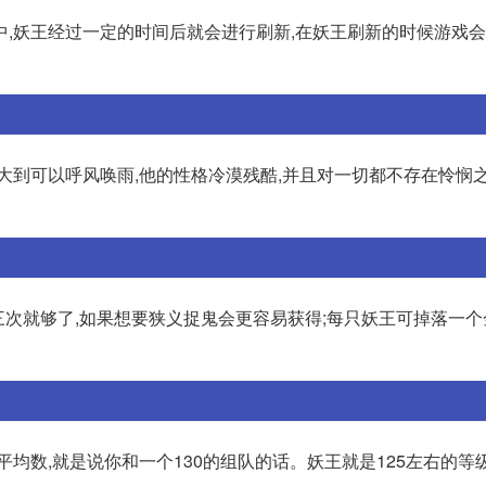
中,妖王经过一定的时间后就会进行刷新,在妖王刷新的时候游戏
大到可以呼风唤雨,他的性格冷漠残酷,并且对一切都不存在怜悯
三次就够了,如果想要狭义捉鬼会更容易获得;每只妖王可掉落一
平均数,就是说你和一个130的组队的话。妖王就是125左右的等