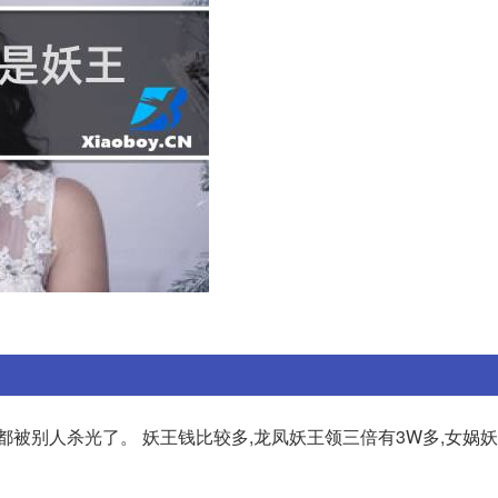
都被别人杀光了。 妖王钱比较多,龙凤妖王领三倍有3W多,女娲妖