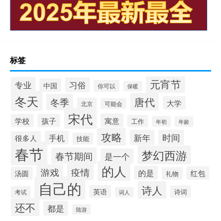
标签
元宵节
专业
习俗
中国
你可以
保暖
冬天
唐代
冬季
大学
北京
可能会
宋代
寓意
学校
孩子
工作
年初
年龄
攻略
新年
时间
手机
很多人
技能
春节
梦幻西游
春节期间
是一个
的人
疫情
游戏
的是
红包
汤圆
礼物
自己的
诗人
英语
诗词
考试
词人
还不
都是
陆游