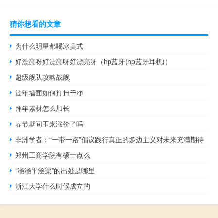
猜你想看的文章
为什么明星都喝冰美式
好漂亮呀好漂亮呀好漂亮呀（hp蓝牙(hp蓝牙耳机)）
超级舰队攻略战舰
过年墙面如何打扫干净
拜年素材怎么加长
春节期间玉米涨价了吗
非洲学者：“一带一路”倡议践行真正的多边主义对未来充满期待
郑州工商学院有硕士点么
“滟滟平浍渠”的出处是哪里
浙江大学什么时候成立的