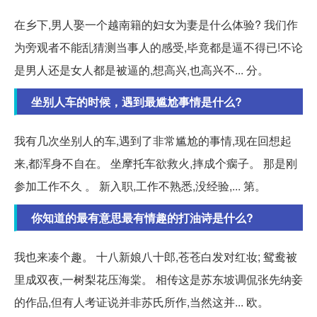
在乡下,男人娶一个越南籍的妇女为妻是什么体验? 我们作
为旁观者不能乱猜测当事人的感受,毕竟都是逼不得已!不论
是男人还是女人都是被逼的,想高兴,也高兴不... 分。
坐别人车的时候，遇到最尴尬事情是什么?
我有几次坐别人的车,遇到了非常尴尬的事情,现在回想起
来,都浑身不自在。 坐摩托车欲救火,摔成个瘸子。 那是刚
参加工作不久 。 新入职,工作不熟悉,没经验,... 第。
你知道的最有意思最有情趣的打油诗是什么?
我也来凑个趣。 十八新娘八十郎,苍苍白发对红妆; 鸳鸯被
里成双夜,一树梨花压海棠。 相传这是苏东坡调侃张先纳妾
的作品,但有人考证说并非苏氏所作,当然这并... 欧。