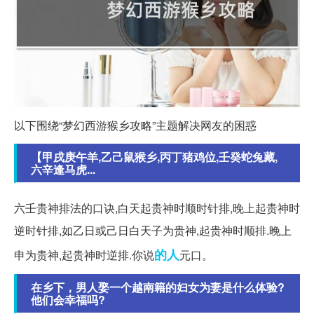
以下围绕“梦幻西游猴乡攻略”主题解决网友的困惑
【甲戌庚午羊,乙己鼠猴乡,丙丁猪鸡位,壬癸蛇兔藏,
六辛逢马虎...
六壬贵神排法的口诀,白天起贵神时顺时针排,晚上起贵神时
逆时针排,如乙日或己日白天子为贵神,起贵神时顺排.晚上
的人
申为贵神,起贵神时逆排.你说
元口。
在乡下，男人娶一个越南籍的妇女为妻是什么体验?
他们会幸福吗?