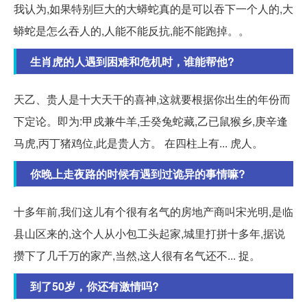
我认为,如果特别巨大的大蟒蛇真的是可以吞下一个人的,大
蟒蛇是怎么吞人的,人能不能反抗,能不能跑掉。。
生肖虎的人遇到困难和危机时，谁能帮他?
天乙、贵人是十大天干的喜神,这就要根据你出生的年份而
下定论。即为:甲戍兼牛羊,壬癸兔蛇藏,乙已鼠猴乡,庚辛逢
马虎,丙丁猪鸡位,此是贵人方。 在四柱上有... 虎人。
你晚上走夜路的时候有遇到过诡异的事情嘛?
十多年前,我们这儿有个很有名气的房地产商叫宋光明,是临
县山区来的,这个人从小包工头起家,城里打拼十多年,据说
攒下了几千万的家产,当然,这人很有名气还不... 捉。
到了50岁，你还有激情吗?