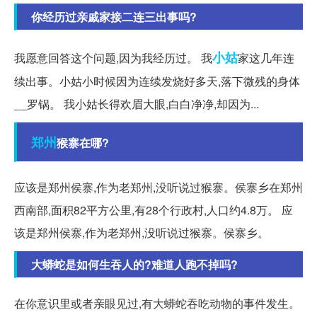
你经历过亲戚家接二连三出事吗?
小姑
我愿意回答这个问题,因为我经历过。 我
家这几年连
续出事。小姑小时候因为连续发烧好多天,落下微残的身体
__罗锅。 我小姑长得欢眉大眼,白白净净,却因为...
郑州
猴寨在哪?
应该是郑州侯寨,作为老郑州,没听说过猴寨。侯寨乡在郑州
西南部,面积82平方公里,有28个行政村,人口约4.8万。 应
该是郑州侯寨,作为老郑州,没听说过猴寨。侯寨乡。
大蟒蛇是如何生吞人的?难道人跑不掉吗?
在你意识里或者亲眼见过,有大蟒蛇吞吃动物的事件发生。