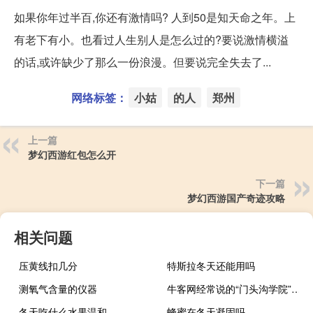
如果你年过半百,你还有激情吗? 人到50是知天命之年。上
有老下有小。也看过人生别人是怎么过的?要说激情横溢
的话,或许缺少了那么一份浪漫。但要说完全失去了...
网络标签：
小姑
的人
郑州
上一篇
梦幻西游红包怎么开
下一篇
梦幻西游国产奇迹攻略
相关问题
压黄线扣几分
特斯拉冬天还能用吗
测氧气含量的仪器
牛客网经常说的“门头沟学院”终于知道是什么意思了什么梗
冬天吃什么水果温和
蜂蜜在冬天凝固吗