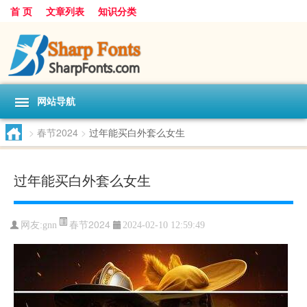
首 页
文章列表
知识分类
网站导航
>
春节2024
>
过年能买白外套么女生
过年能买白外套么女生
春节2024
网友:
gnn
2024-02-10 12:59:49