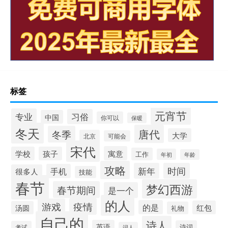
标签
元宵节
专业
习俗
中国
你可以
保暖
冬天
唐代
冬季
大学
北京
可能会
宋代
寓意
学校
孩子
工作
年初
年龄
攻略
新年
时间
手机
很多人
技能
春节
梦幻西游
春节期间
是一个
的人
疫情
游戏
的是
红包
汤圆
礼物
自己的
诗人
英语
诗词
考试
词人