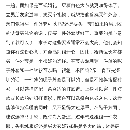
主题。而如果是西式婚礼，穿着白色大衣就更加得体了。
去男朋友家过年，想买个礼物，就想给他爸妈买件外套，
亲们觉得买一件外套可以吗?还是要买一套?如果给男朋友
的父母买礼物的话，仅买一件外套就够了。重要的是心意
到了就可以了，家长对这些要求通常不会太高。他们会知
道你有这份心意，并会感到很开心。因此，给两位长辈都
买一件外套是一个很好的选择。春节去深圳穿一件薄的呢
子外套和一件衬衫可以吗，很急，求回答?亲，春节去深
圳的话，一件薄的呢子外套是可以的，但是不推荐搭配衬
衫。可以选择搭配一条合适的打底裤。上身可以穿一件短
款或长款的针织打底衫，颜色可以选择白色或灰色，这样
能够保持温暖的同时，又不显得太过厚重。在鞋子方面，
建议选择马丁靴，既时尚又舒适。过年想送姐姐一件衣
服，买羽绒服好还是买大衣好?如果是冬天的话，还是建