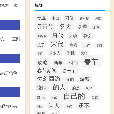
的窝料。这
标签
专业
习俗
中国
你可以
保暖
冬天
元宵节
冬季
北京
唐代
大学
学校
可能会
时机。一直到
宋代
寓意
孩子
工作
年初
手机
很多人
技能
年龄
春节
攻略
新年
时间
春节期间
是一个
提高了钓鱼
梦幻西游
游戏
汤圆
的人
疫情
的是
礼物
自己的
红包
英语
考试
诗人
还不
香腥饵料有
诗词
词人