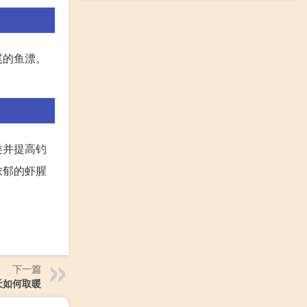
尾的鱼漂。
类并提高钓
浓郁的虾腥
下一篇
天如何取暖