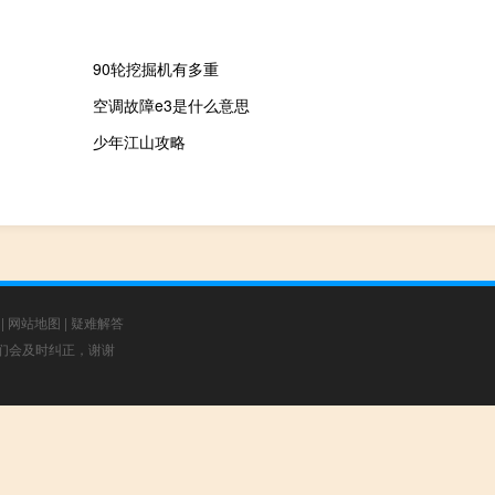
90轮挖掘机有多重
空调故障e3是什么意思
少年江山攻略
|
网站地图
|
疑难解答
，我们会及时纠正，谢谢