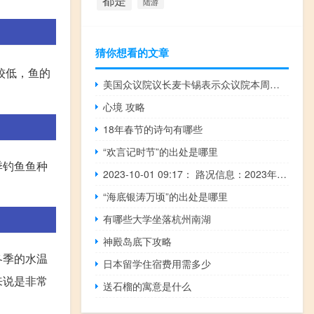
都是
陆游
猜你想看的文章
较低，鱼的
美国众议院议长麦卡锡表示众议院本周将对共和党的权宜开支法案进行表决
心境 攻略
18年春节的诗句有哪些
“欢言记时节”的出处是哪里
季钓鱼鱼种
2023-10-01 09:17： 路况信息：2023年10月1日9时05分，沪昆高速潭邵段湘潭北收费站附近以西K1073处东往西因三车追尾造成交通通行缓慢，至9时15分事故已处理完毕，交通恢复正常通行时间待定。Sa85Za ​​​
“海底银涛万顷”的出处是哪里
有哪些大学坐落杭州南湖
神殿岛底下攻略
冬季的水温
日本留学住宿费用需多少
来说是非常
送石榴的寓意是什么