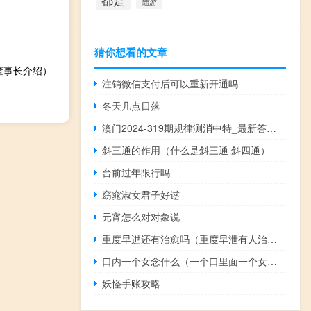
都是
陆游
猜你想看的文章
董事长介绍）
注销微信支付后可以重新开通吗
冬天几点日落
澳门2024-319期规律测消中特_最新答案解释落实_主页版v310.297
斜三通的作用（什么是斜三通 斜四通）
台前过年限行吗
窈窕淑女君子好逑
元宵怎么对对象说
重度早迣还有治愈吗（重度早泄有人治好了吗）
口内一个女念什么（一个口里面一个女念什么）
妖怪手账攻略