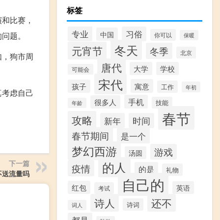
标签
演和比赛，
专业
习俗
中国
的问题。
你可以
保暖
冬天
元宵节
冬季
北京
如，狗市周
唐代
大学
学校
可能会
宋代
寓意
孩子
工作
年初
真考虑自己
手机
很多人
技能
年龄
春节
攻略
新年
时间
春节期间
是一个
梦幻西游
游戏
汤圆
下一篇
的人
疫情
的是
礼物
不送流量吗
自己的
红包
英语
考试
诗人
还不
诗词
词人