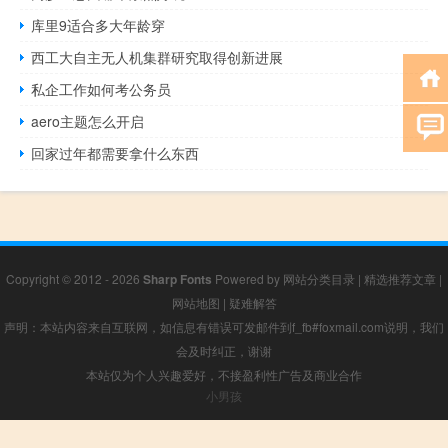
库里9适合多大年龄穿
西工大自主无人机集群研究取得创新进展
私企工作如何考公务员
aero主题怎么开启
回家过年都需要拿什么东西
Copyright © 2012 - 2026
Sharp Fonts
Powered by
网站分类目录
|
精选推荐文章
|
网站地图
|
疑难解答
声明：本站内容来自互联网，如信息有错误可发邮件到f_fb#foxmail.com说明，我们
会及时纠正，谢谢
本站仅为个人兴趣爱好，不接盈利性广告及商业合作
小男孩