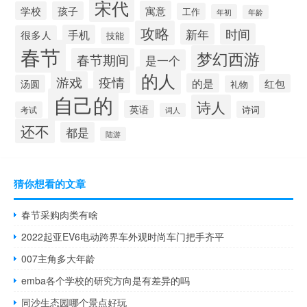
宋代
寓意
学校
孩子
工作
年初
年龄
攻略
新年
时间
手机
很多人
技能
春节
梦幻西游
春节期间
是一个
的人
疫情
游戏
的是
红包
汤圆
礼物
自己的
诗人
英语
诗词
考试
词人
还不
都是
陆游
猜你想看的文章
春节采购肉类有啥
2022起亚EV6电动跨界车外观时尚车门把手齐平
007主角多大年龄
emba各个学校的研究方向是有差异的吗
同沙生态园哪个景点好玩