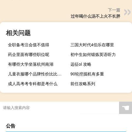
下一篇
过年喝什么汤不上火不长胖
相关问题
全职备考注会值不值得
三国大时代4伯乐在哪里
药企里面有哪些职位呢
初中生如何锻炼英语听力
有哪些大学坐落杭州南湖
远征ol 攻略
儿童衣服哪个品牌性价比比较高
90轮挖掘机有多重
成人高考考专科都是考什么
前任攻略系列
☚
公告